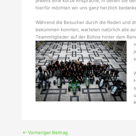
jeweils eine kurze Ansprache, in denen sie den
hierfür möchten wir uns ganz herzlich bedank
Während die Besucher durch die Reden und dr
bekommen konnten, warteten natürlich alle auf
Teammitglieder auf der Bühne hinter dem Renne
v
j
s
W
H
s
u
K
←
Vorheriger Beitrag