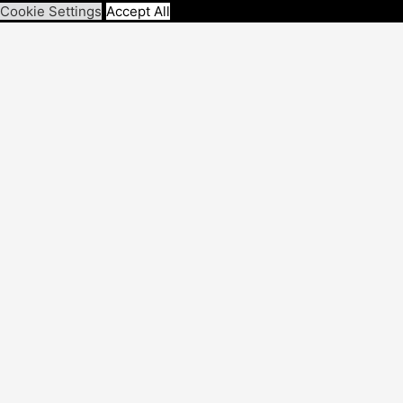
Cookie Settings
Accept All
Schließen
Privacy Overview
This website uses cookies to improve your experience while yo
they are essential for the working of basic functionalities of th
Necessary
Necessary
immer aktiv
Necessary cookies are absolutely essential for the website to f
Cookie
Dauer
cookielawinfo-checkbox-
11
This cookie i
analytics
months
"Analytics".