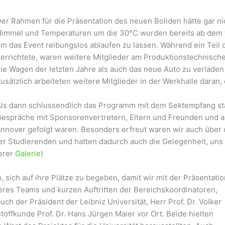
er Rahmen für die Präsentation des neuen Boliden hätte gar ni
immel und Temperaturen um die 30°C wurden bereits ab dem f
m das Event reibungslos ablaufen zu lassen. Während ein Teil 
errichtete, waren weitere Mitglieder am Produktionstechnisc
ie Wagen der letzten Jahre als auch das neue Auto zu verladen
usätzlich arbeiteten weitere Mitglieder in der Werkhalle daran,
ls dann schlussendlich das Programm mit dem Sektempfang star
espräche mit Sponsorenvertretern, Eltern und Freunden und a
nnover gefolgt waren. Besonders erfreut waren wir auch über 
er Studierenden und hatten dadurch auch die Gelegenheit, uns e
serer
Galerie
)
 sich auf ihre Plätze zu begeben, damit wir mit der Präsentatio
res Teams und kurzen Auftritten der Bereichskoordinatoren,
uch der Präsident der Leibniz Universität, Herr Prof. Dr. Volker
stoffkunde Prof. Dr. Hans Jürgen Maier vor Ort. Beide hielten