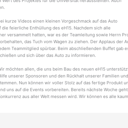
 Wert des Projektes für die Universität herausstellten. Auch
en.
ei kurze Videos einen kleinen Vorgeschmack auf das Auto
 die feierliche Enthüllung des eH15. Nachdem sich alle
r versammelt hatten, war es der Teamleitung sowie Herrn Prof.
orbehalten, das Tuch vom Wagen zu ziehen. Der Applaus der
A
edem Teammitglied spürbar. Beim abschließenden Buffet gab es 
chießen und sich über das Auto zu informieren.
ir möchten allen, die uns beim Bau des neuen eH15 unterstüt
ilfe unserer Sponsoren und den Rückhalt unserer Familien und
temmen. Nun können wir voller Stolz auf das fertige Produkt u
nd uns auf die Events vorbereiten. Bereits nächste Woche geht
onkurrenz aus aller Welt messen wird. Wir können es alle kaum