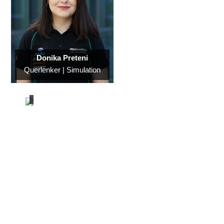
e
|
B
r
e
Donika Preteni
Querlenker | Simulation
m
s
e