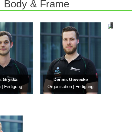
Body & Frame
r
S
E
S
s Gryska
Dennis Gewecke
| Fertigung
Organisation | Fertigung