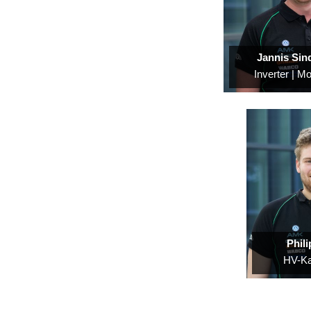
Jannis Sin
Inverter | M
Phil
HV-K