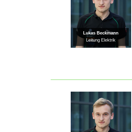
Lukas Beckmann
Leitung Elektrik
C
a