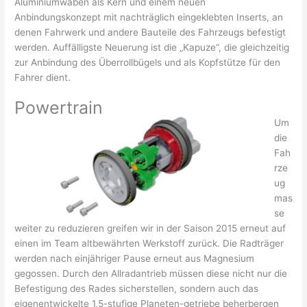
Aluminiumwaben als Kern und einem neuen
Anbindungskonzept mit nachträglich eingeklebten Inserts, an
denen Fahrwerk und andere Bauteile des Fahrzeugs befestigt
werden. Auffälligste Neuerung ist die „Kapuze“, die gleichzeitig
zur Anbindung des Überrollbügels und als Kopfstütze für den
Fahrer dient.
Powertrain
Um
die
Fah
rze
ug
mas
se
weiter zu reduzieren greifen wir in der Saison 2015 erneut auf
einen im Team altbewährten Werkstoff zurück. Die Radträger
werden nach einjähriger Pause erneut aus Magnesium
gegossen. Durch den Allradantrieb müssen diese nicht nur die
Befestigung des Rades sicherstellen, sondern auch das
eigenentwickelte 1,5-stufige Planeten-getriebe beherbergen