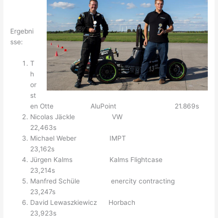
Ergebni
sse:
T
h
or
st
en Otte AluPoint 21.869s
Nicolas Jäckle VW
22,463s
Michael Weber IMPT
23,162s
Jürgen Kalms Kalms Flightcase
23,214s
Manfred Schüle enercity contracting
23,247s
David Lewaszkiewicz Horbach
23,923s