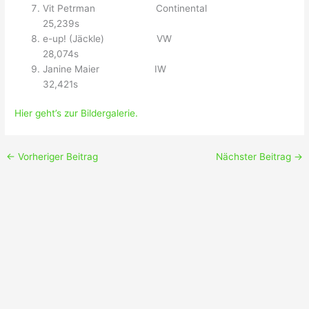
Vit Petrman Continental
25,239s
e-up! (Jäckle) VW
28,074s
Janine Maier IW
32,421s
Hier geht’s zur Bildergalerie.
←
Vorheriger Beitrag
Nächster Beitrag
→