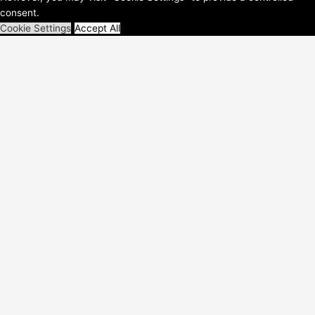
consent.
Cookie Settings
Accept All
Schließen
Privacy Overview
This website uses cookies to improve your experience while you
navigate through the website. Out of these, the cookies that are
categorized as necessary are stored on your browser as they are
essential for the working of basic functionalities of the
...
Necessary
Necessary
immer aktiv
Necessary cookies are absolutely essential for the website to
function properly. These cookies ensure basic functionalities and
security features of the website, anonymously.
Cookie
Dauer
Beschreibung