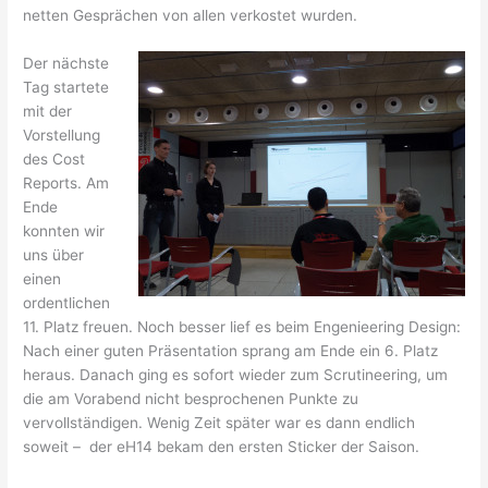
netten Gesprächen von allen verkostet wurden.
Der nächste
Tag startete
mit der
Vorstellung
des Cost
Reports. Am
Ende
konnten wir
uns über
einen
ordentlichen
11. Platz freuen. Noch besser lief es beim Engenieering Design:
Nach einer guten Präsentation sprang am Ende ein 6. Platz
heraus. Danach ging es sofort wieder zum Scrutineering, um
die am Vorabend nicht besprochenen Punkte zu
vervollständigen. Wenig Zeit später war es dann endlich
soweit – der eH14 bekam den ersten Sticker der Saison.