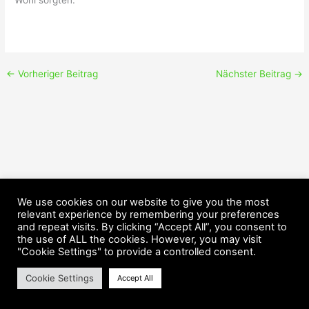
Wohl sorgten.
←
Vorheriger Beitrag
Nächster Beitrag
→
We use cookies on our website to give you the most
relevant experience by remembering your preferences
and repeat visits. By clicking “Accept All”, you consent to
the use of ALL the cookies. However, you may visit
Copyright © 2026 HorsePower Hannover | Präsentiert von
Astra-
"Cookie Settings" to provide a controlled consent.
WordPress-Theme
Cookie Settings
Accept All