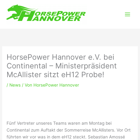
Zum
Main
Inhalt
Men
springen
HorsePower Hannover e.V. bei
Continental – Ministerpräsident
McAllister sitzt eH12 Probe!
/
News
/ Von
HorsePower Hannover
Fünf Vertreter unseres Teams waren am Montag bei
Continental zum Auftakt der Sommerreise McAllisters. Vor Ort
führten wir vor was in dem eH12 steckt. Sebastian Amossé