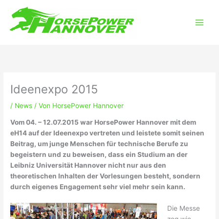
Zum
Main
Inhalt
Men
springen
Ideenexpo 2015
/
News
/ Von
HorsePower Hannover
Vom 04. – 12.07.2015 war HorsePower Hannover mit dem
eH14 auf der Ideenexpo vertreten und leistete somit seinen
Beitrag, um junge Menschen für technische Berufe zu
begeistern und zu beweisen, dass ein Studium an der
Leibniz Universität Hannover nicht nur aus den
theoretischen Inhalten der Vorlesungen besteht, sondern
durch eigenes Engagement sehr viel mehr sein kann.
Die Messe