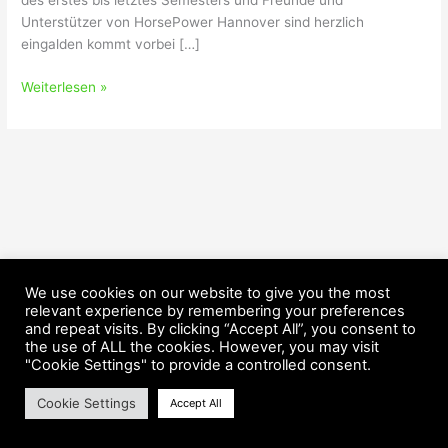
des erstes bis letztes Semesters und Freunde und
Unterstützer von HorsePower Hannover sind herzlich
eingalden kommt vorbei […]
Weiterlesen »
We use cookies on our website to give you the most
relevant experience by remembering your preferences
and repeat visits. By clicking “Accept All”, you consent to
the use of ALL the cookies. However, you may visit
Copyright © 2026 HorsePower Hannover | Präsentiert von
Astra-
"Cookie Settings" to provide a controlled consent.
WordPress-Theme
Cookie Settings
Accept All