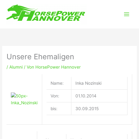
Zum
Main
Inhalt
Men
springen
Unsere Ehemaligen
/
Alumni
/ Von
HorsePower Hannover
Name:
Inka Nozinski
Von:
01.10.2014
bis:
30.09.2015