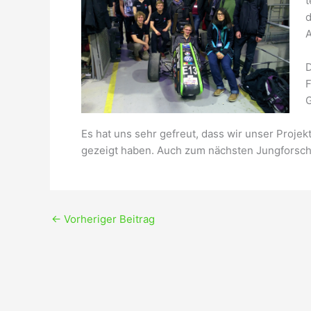
t
d
A
D
F
G
Es hat uns sehr gefreut, dass wir unser Proje
gezeigt haben. Auch zum nächsten Jungforsch
←
Vorheriger Beitrag