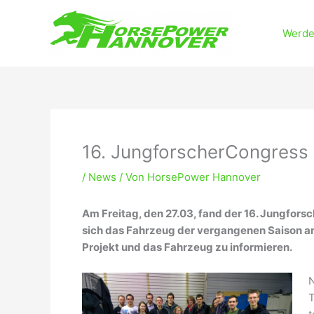
Zum
Inhalt
Werde
springen
16. JungforscherCongress
/
News
/ Von
HorsePower Hannover
Am Freitag, den 27.03, fand der 16. Jungfors
sich das Fahrzeug der vergangenen Saison a
Projekt und das Fahrzeug zu informieren.
N
T