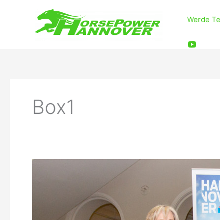
Zum
Inhalt
Werde Te
springen
Box1
Autonomous
Systems
University